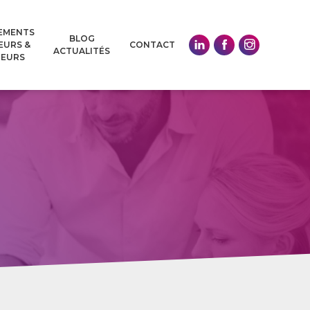
EMENTS
EURS &
CONTACT
ACTUALITÉS
NEURS
éguer à
se planter
ervé aux
es et CEO
uses