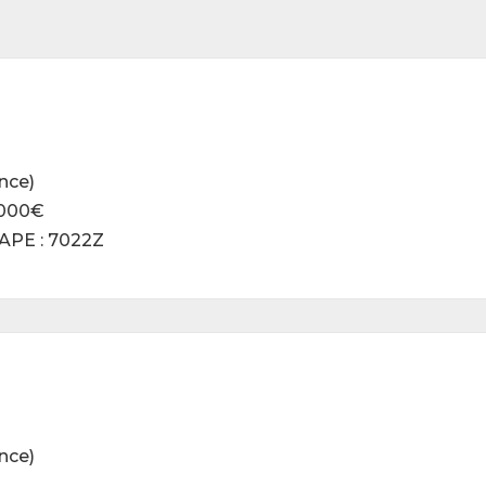
nce)
2000€
 APE : 7022Z
nce)