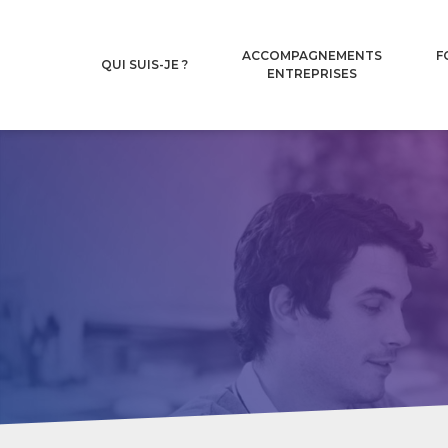
Aller au contenu principal
ACCOMPAGNEMENTS
F
QUI SUIS-JE ?
ENTREPRISES
L'expérience Leadership en
Individuel
m
comm
lead
L'expérience Leadership en
méth
collectif
Intégr
de re
pro