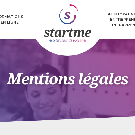
ACCOMPAGN
ORMATIONS
ENTREPREN
EN LIGNE
INTRAPRE
Formation
KIT CEO Dél
anagement,
Recruter sans 
unication et
ership avec ma
L'espace rés
ode Test and
Entrepreneus
Learn
Mentions légales
ambitie
er le processus
crutement à vos
pratiques
fessionnelles